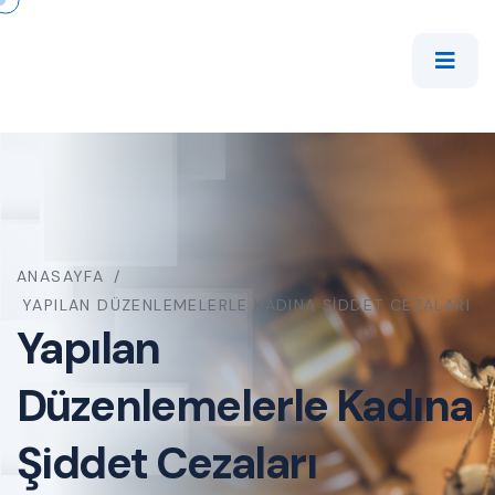
ANASAYFA
/
YAPILAN DÜZENLEMELERLE KADINA ŞIDDET CEZALARI
Yapılan
Düzenlemelerle Kadına
Şiddet Cezaları